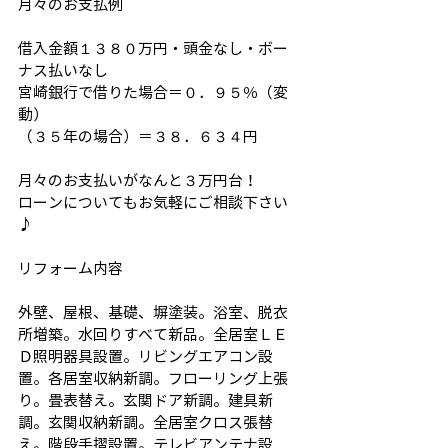
月々のお支払例
借入金額１３８０万円・頭金なし・ボー
ナス払いなし
宮崎銀行で借りた場合＝０．９５％（変
動）
（３５年の場合）＝３８．６３４円
月々のお支払いがなんと３万円台！
ローンについてもお気軽にご相談下さい
♪
リフォーム内容
外壁、屋根、基礎、塀塗装。浴室、脱衣
所増築。水回りすべて新品。全居室ＬＥ
Ｄ照明器具設置。リビングエアコン設
置。各居室収納新調。フローリング上張
り。畳表替え。玄関ドア新調。建具新
調。玄関収納新調。全居室クロス張替
え。階段手摺設置。テレビアンテナ設