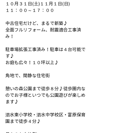
１０月３１日(土)１１月１日(日)
１１：００～１７：００
中古住宅だけど、まるで新築♪
全面フルリフォーム、耐震適合工事済
み！
駐車場拡張工事済み！駐車は４台可能で
す♪
お庭も広々！１０坪以上♪
角地で、閑静な住宅街
憩いの森公園まで徒歩８分♪徒歩圏内な
のでお子様といつでも公園遊びが楽しめ
ます♪
泗水東小学校・泗水中学校区・富原保育
園まで徒歩４分♪