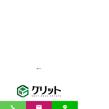
熊本の皆様、ご無事でし
ょうか
熊本の皆様、大丈夫でしょう
か。 このたびの地震により被
害を受けられた皆様に、心よ
（一社）熊本県宅地建物取引業協会会員 熊本県知事
りお見舞い申し上げます。 東
【新着物件予告
免許(2)第5307号