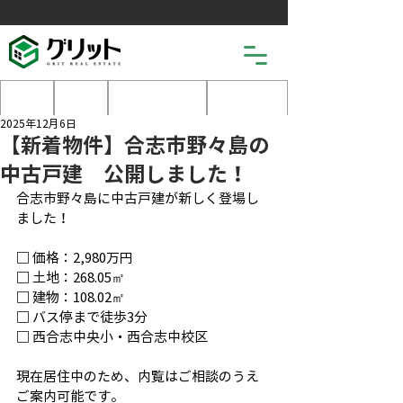
土地
戸建
マンション
売りたい
2025年12月6日
【新着物件】合志市野々島の
中古戸建 公開しました！
合志市野々島に中古戸建が新しく登場し
ました！
□ 価格：2,980万円
□ 土地：268.05㎡
□ 建物：108.02㎡
□ バス停まで徒歩3分
□ 西合志中央小・西合志中校区
現在居住中のため、内覧はご相談のうえ
ご案内可能です。