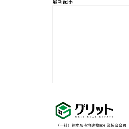
最新記事
お盆休みのご案内
（一社）熊本県宅地建物取引業協会会員 熊