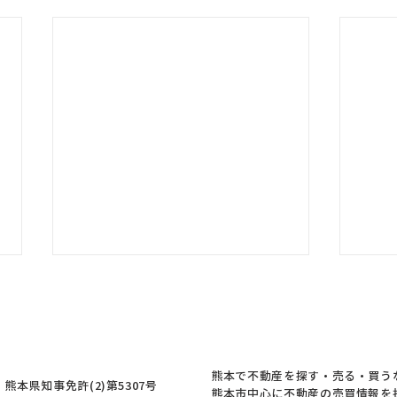
熊本の皆様、ご無事でしょう
か
熊本の皆様、大丈夫でしょうか。
このたびの地震により被害を受け
熊本で不動産を探す・売る・買う
本県知事免許(2)第5307号
られた皆様に、心よりお見舞い申
熊本市中心に不動産の売買情報を