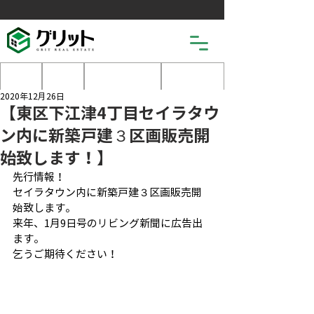
土地
戸建
マンション
売りたい
2020年12月26日
【東区下江津4丁目セイラタウ
ン内に新築戸建３区画販売開
始致します！】
先行情報！
セイラタウン内に新築戸建３区画販売開
始致します。
来年、1月9日号のリビング新聞に広告出
ます。
乞うご期待ください！