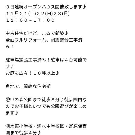
３日連続オープンハウス開催致します♪
１１月２１(土)２２(日)２３(月)
１１：００～１７：００
中古住宅だけど、まるで新築♪
全面フルリフォーム、耐震適合工事済
み！
駐車場拡張工事済み！駐車は４台可能で
す♪
お庭も広々！１０坪以上♪
角地で、閑静な住宅街
憩いの森公園まで徒歩８分♪徒歩圏内な
のでお子様といつでも公園遊びが楽しめ
ます♪
泗水東小学校・泗水中学校区・富原保育
園まで徒歩４分♪