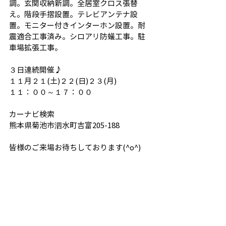
調。玄関収納新調。全居室クロス張替
え。階段手摺設置。テレビアンテナ設
置。モニター付きインターホン設置。耐
震適合工事済み。シロアリ防蟻工事。駐
車場拡張工事。
３日連続開催♪
１１月２１(土)２２(日)２３(月)
１１：００～１７：００
カーナビ検索
熊本県菊池市泗水町吉富205-188
皆様のご来場お待ちしております(^o^)