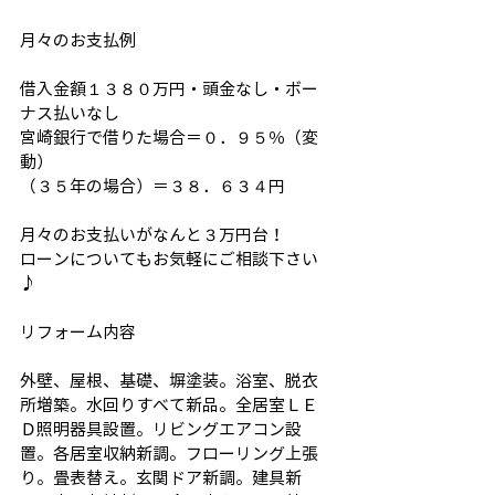
月々のお支払例
借入金額１３８０万円・頭金なし・ボー
ナス払いなし
宮崎銀行で借りた場合＝０．９５％（変
動）
（３５年の場合）＝３８．６３４円
月々のお支払いがなんと３万円台！
ローンについてもお気軽にご相談下さい
♪
リフォーム内容
外壁、屋根、基礎、塀塗装。浴室、脱衣
所増築。水回りすべて新品。全居室ＬＥ
Ｄ照明器具設置。リビングエアコン設
置。各居室収納新調。フローリング上張
り。畳表替え。玄関ドア新調。建具新