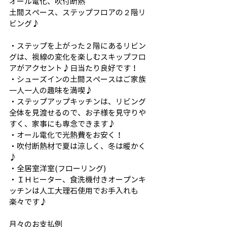
オール電化、吹付断熱
土間スペース、ステップフロアの２階リ
ビング♪
・ステップを上がった２階にあるリビン
グは、視線の変化を楽しむスキップフロ
アがアクセント♪日当たり良好です！
・シューズインの土間スペースはご家族
一人一人の趣味を満喫♪
・ステップアップキッチンは、リビング
全体を見渡せるので、お子様を見守りや
すく、家事にも専念できます♪
・オール電化で光熱費をお安く！
・吹付断熱材で夏は涼しく、冬は暖かく
♪
​・全居室洋室(フローリング)
・ＩＨヒーター、食洗機付きオープンキ
ッチンは人工大理石使用でお手入れも
楽々です♪
月々のお支払例