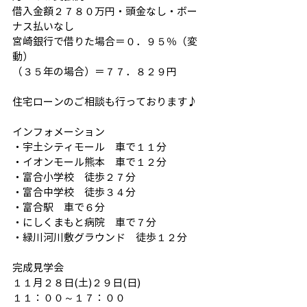
借入金額２７８０万円・頭金なし・ボー
ナス払いなし
宮崎銀行で借りた場合＝０．９５％（変
動）
（３５年の場合）＝７７．８２９円
住宅ローンのご相談も行っております♪
インフォメーション
・宇土シティモール　車で１１分
・イオンモール熊本　車で１２分
・富合小学校　徒歩２７分
・富合中学校　徒歩３４分
・富合駅　車で６分
・にしくまもと病院　車で７分
・緑川河川敷グラウンド　徒歩１２分 
完成見学会
１１月２８日(土)２９日(日)
１１：００～１７：００