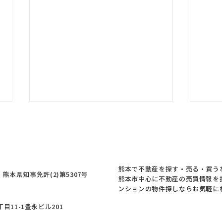
熊本の皆様、ご無事でしょう
か
熊本の皆様、大丈夫でしょうか。
このたびの地震により被害を受け
熊本で不動産を探す・売る・買う
本県知事免許(2)第5307号
られた皆様に、心よりお見舞い申
熊本市中心に不動産の売買情報を
し上げます。 東京出張時に地震
ンションの物件探しならお気軽に
【新
が起き、すぐにスタッフへ連絡を
丁目11-1豊永ビル201
町の
取り、スタッフ本人とそのご家族