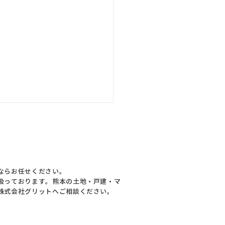
ならお任せください。
扱っております。熊本の土地・戸建・マ
株式会社グリットへご相談ください。
着物件予告】八代市日置
中古戸建を仕入れまし