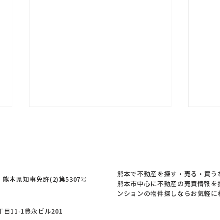
熊本の皆様、ご無事でしょう
か
熊本の皆様、大丈夫でしょうか。
このたびの地震により被害を受け
熊本で不動産を探す・売る・買う
本県知事免許(2)第5307号
られた皆様に、心よりお見舞い申
熊本市中心に不動産の売買情報を
し上げます。 東京出張時に地震
ンションの物件探しならお気軽に
【新
が起き、すぐにスタッフへ連絡を
丁目11-1豊永ビル201
町の
取り、スタッフ本人とそのご家族