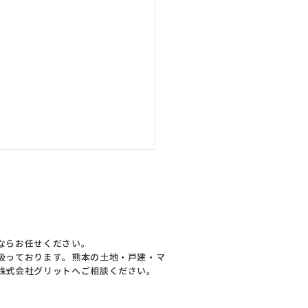
ならお任せください。
扱っております。熊本の土地・戸建・マ
株式会社グリットへご相談ください。
着物件予告】八代市日置
中古戸建を仕入れまし