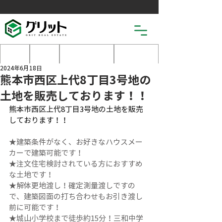
土地
戸建
マンション
売りたい
2024年6月18日
熊本市西区上代8丁目3号地の
土地を販売しております！！
熊本市西区上代8丁目3号地の土地を販売
しております！！
★建築条件がなく、お好きなハウスメー
カーで建築可能です！
★注文住宅検討されている方におすすめ
な土地です！
★解体更地渡し！確定測量渡しですの
で、建築図面の打ち合わせもお引き渡し
前に可能です！
★城山小学校まで徒歩約15分！三和中学