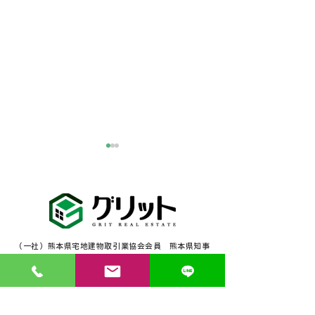
熊本の皆様、ご無事でし
ょうか
熊本の皆様、大丈夫でしょう
か。 このたびの地震により被
害を受けられた皆様に、心よ
（一社）熊本県宅地建物取引業協会会員 熊本県知事
りお見舞い申し上げます。 東
【新着物件予告
免許(2)第5307号
京出張時に地震が起き、すぐ
日置町の中古戸
〒862-0976 熊本県熊本市中央区九品寺5丁目11-1豊
にスタッフへ連絡を取り、ス
永ビル201
れました！
タッフ本人とそのご家族全員
定休日: 毎週水曜・
日曜