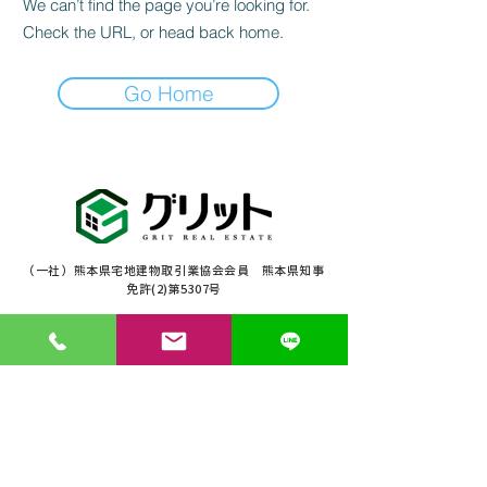
We can’t find the page you’re looking for.
Check the URL, or head back home.
Go Home
（一社）熊本県宅地建物取引業協会会員 熊本県知事
免許(2)第5307号
〒862-0976 熊本県熊本市中央区九品寺5丁目11-1豊
永ビル201
定休日: 毎週水曜・
日曜
096-362-3380
熊本で不動産を探す・売る・買うならお任せくださ
い。