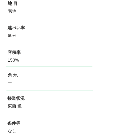
地 目
宅地
建ぺい率
60%
容積率
150%
角 地
ー
接道状況
東西 道
条件等
なし