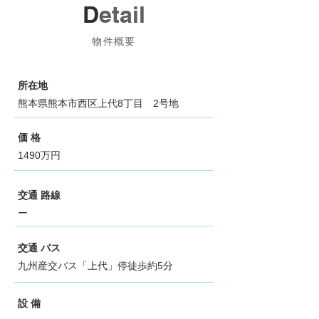
D
etail
物件概要
所在地
熊本県熊本市西区上代8丁目 2号地
価 格
1490万円
交通 路線
ー
交通 バス
九州産交バス「上代」停徒歩約5分
設 備