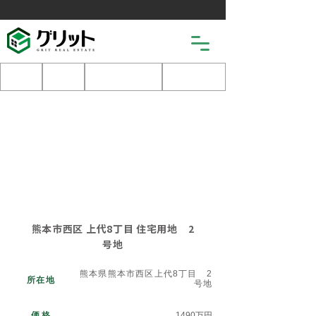
土地
戸建
マンション
売りたい
TYPE
売地
熊本市西区 上代8丁目 住宅用地 2
号地
熊本県熊本市西区上代8丁目 2
所在地
号地
​価格
1490万円