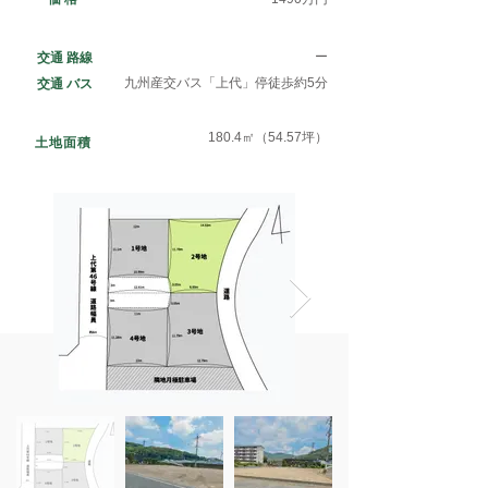
ー
​交通 路線
九州産交バス「上代」停徒歩約5分
​交通 バス
180.4㎡（54.57坪）
土地面積