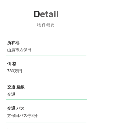
D
etail
物件概要
所在地
山鹿市方保田
価 格
780万円
交通 路線
交通
交通 バス
方保田バス停3分