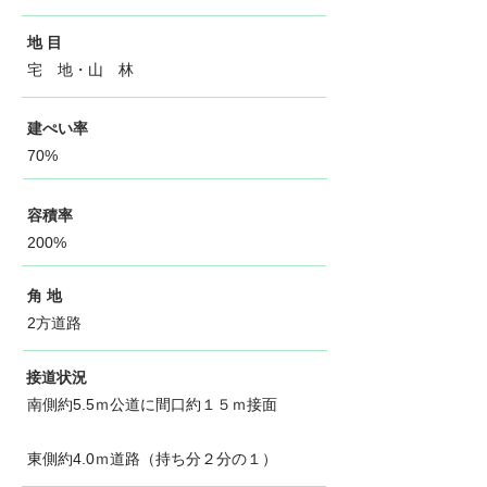
地 目
宅 地・山 林
建ぺい率
70%
容積率
200%
角 地
2方道路
接道状況
南側約5.5ｍ公道に間口約１５ｍ接面
東側約4.0ｍ道路（持ち分２分の１）