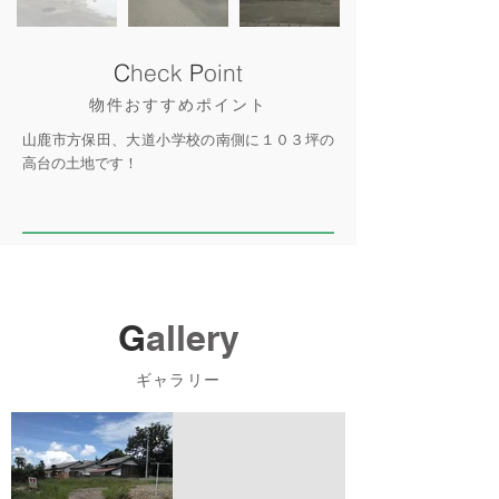
C
heck
P
oint
物件おすすめポイント
山鹿市方保田、大道小学校の南側に１０３坪の
高台の土地です！
G
allery
ギャラリー