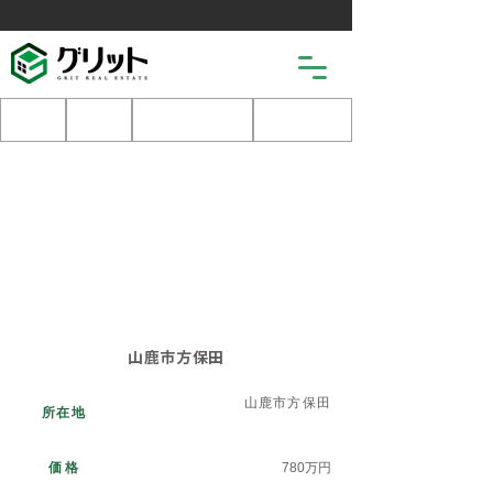
土地
戸建
マンション
売りたい
TYPE
売地
山鹿市方保田
山鹿市方保田
所在地
​価格
780万円