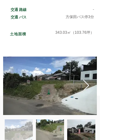
-
​交通 路線
方保田バス停3分
​交通 バス
343.03㎡（103.76坪）
土地面積