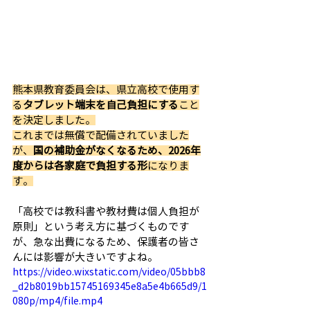
熊本県教育委員会は、県立高校で使用す
る
タブレット端末を自己負担にする
こと
を決定しました。
これまでは無償で配備されていました
が、
国の補助金がなくなるため、2026年
度からは各家庭で負担する形
になりま
す。
「高校では教科書や教材費は個人負担が
原則」という考え方に基づくものです
が、急な出費になるため、保護者の皆さ
んには影響が大きいですよね。
https://video.wixstatic.com/video/05bbb8
_d2b8019bb15745169345e8a5e4b665d9/1
080p/mp4/file.mp4