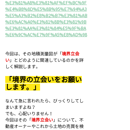
%E3%81%A8%E3%81%AF%EF%BC%9F
%E4%B8%8D%E5%8B%95%E7%94%A3
%E5%A3%B2%E8%B2%B7%E3%81%AB
%E6%AC%A0%E3%81%8B%E3%81%9B
%E3%81%AA%E3%81%84%E5%9F%BA
%E6%9C%AC%E7%9F%A5%E8%AD%98
今回は、その地積測量図が「
境界立会
い
」とどのように関連しているのかを詳
しく解説します。
「境界の立会いをお願い
します。」
なんて急に言われたら、びっくりしてし
まいますよね？
でも、心配いりません！
今回はその「
境界立会い
」について、不
動産オーナーやこれから土地の売買を検