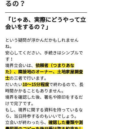
るの？
「じゃあ、実際にどうやって立
会いをするの？」
という疑問が浮かんだかもしれません
ね。
安心してください、手続きはシンプルで
す！
境界立会いは、
依頼者（つまりあな
た）、隣接地のオーナー、土地家屋調査
士
の三者で行います。
だいたい
10〜15分程度
で終わるので、長
時間かかることもありません。
境界を確認した後、署名や捺印をするだ
けで完了です。
もし、境界に関する資料を持っているな
ら、当日持参するのもいいでしょう。
立会いが終わったら、
確認した書類や測
量図面のコピーを後日受け取る約束をし